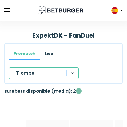
ExpektDK - FanDuel
Prematch
Live
Tiempo
Tiempo
surebets disponible (media): 2
Deporte