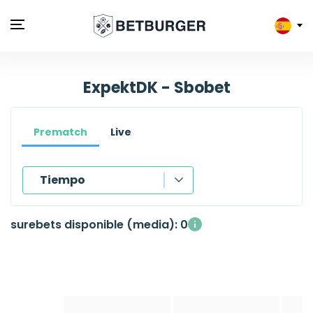
ExpektDK - Sbobet
Prematch
Live
Tiempo
Tiempo
surebets disponible (media): 0
Deporte