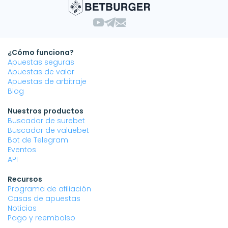
¿Cómo funciona?
Apuestas seguras
Apuestas de valor
Apuestas de arbitraje
Blog
Nuestros productos
Buscador de surebet
Buscador de valuebet
Bot de Telegram
Eventos
API
Recursos
Programa de afiliación
Casas de apuestas
Noticias
Pago y reembolso