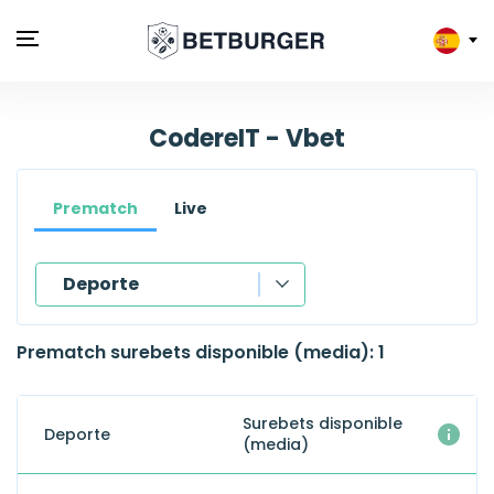
CodereIT - Vbet
Prematch
Live
Deporte
Tiempo
Prematch surebets disponible (media): 1
Deporte
Surebets disponible
Deporte
(media)