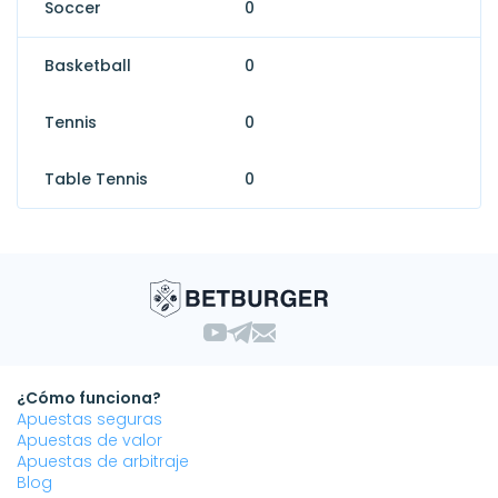
Soccer
0
Basketball
0
Tennis
0
Table Tennis
0
¿Cómo funciona?
Apuestas seguras
Apuestas de valor
Apuestas de arbitraje
Blog