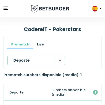
CodereIT - Pokerstars
Prematch
Live
Deporte
Tiempo
Prematch surebets disponible (media): 1
Deporte
Surebets disponible
Deporte
(media)