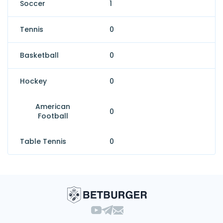
Soccer
1
Tennis
0
Basketball
0
Hockey
0
American
0
Football
Table Tennis
0