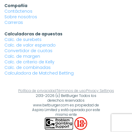
Compañía
Contáctenos
Sobre nosotros
Carreras
Calculadoras de apuestas
Calc. de surebets
Calc. de valor esperado
Convertidor de cuotas
Calc. de margen
Calc. de criterio de Kelly
Calc. de combinadas
Calculadora de Matched Betting
Política de privacidad
Términos de uso
Privacy Settings
2013-2026 (с) BetBurger Todos los
derechos reservados
www.betburger.com es propiedad de
Aspira Limited y está operada por este
mismo ente