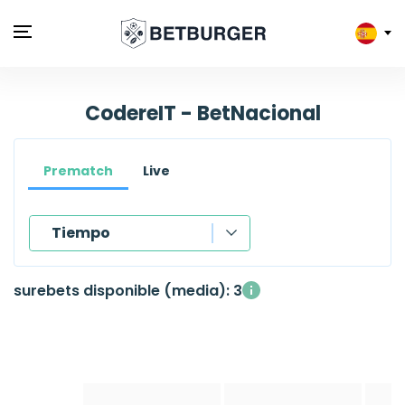
CodereIT - BetNacional
Prematch
Live
Tiempo
Tiempo
surebets disponible (media): 3
Deporte