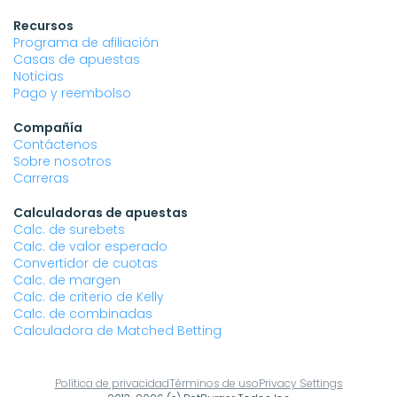
Recursos
Programa de afiliación
Casas de apuestas
Noticias
Pago y reembolso
Compañía
Contáctenos
Sobre nosotros
Carreras
Calculadoras de apuestas
Calc. de surebets
Calc. de valor esperado
Convertidor de cuotas
Calc. de margen
Calc. de criterio de Kelly
Calc. de combinadas
Calculadora de Matched Betting
Política de privacidad
Términos de uso
Privacy Settings