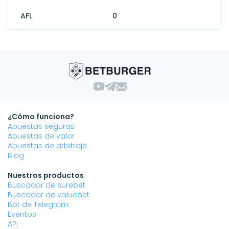
AFL
0
¿Cómo funciona?
Apuestas seguras
Apuestas de valor
Apuestas de arbitraje
Blog
Nuestros productos
Buscador de surebet
Buscador de valuebet
Bot de Telegram
Eventos
API