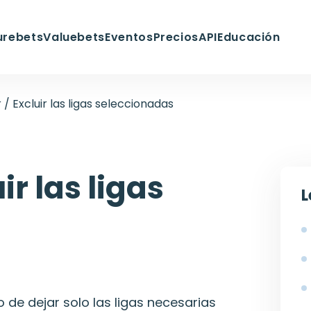
urebets
Valuebets
Eventos
Precios
API
Educación
/ Excluir las ligas seleccionadas
ir las ligas
L
s
o de dejar solo las ligas necesarias