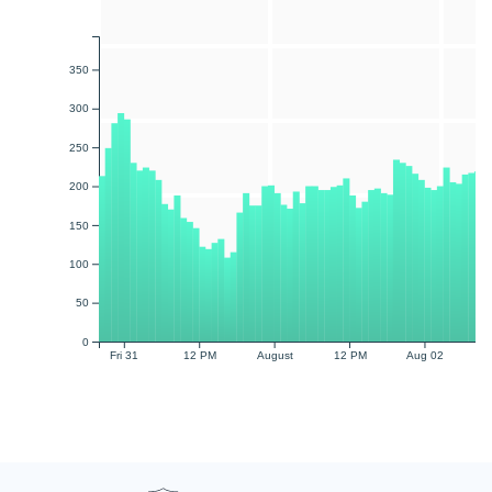
350
300
250
200
150
100
50
0
Fri 31
12 PM
August
12 PM
Aug 02
1