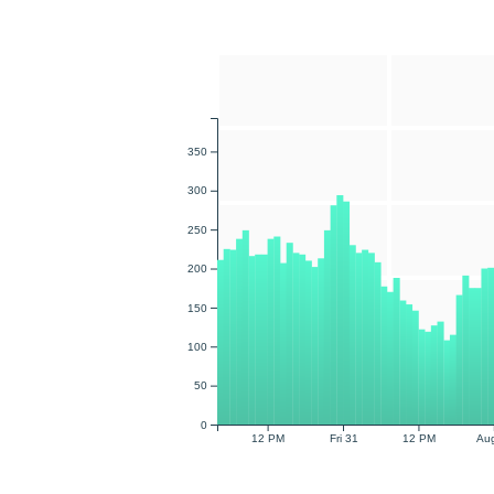
350
300
250
200
150
100
50
0
12 PM
Fri 31
12 PM
Au