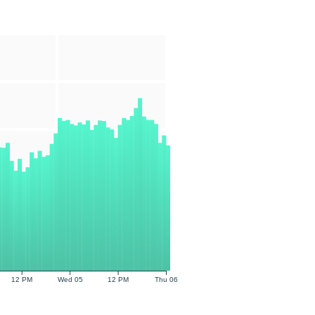
Deporte
12 PM
Wed 05
12 PM
Thu 06