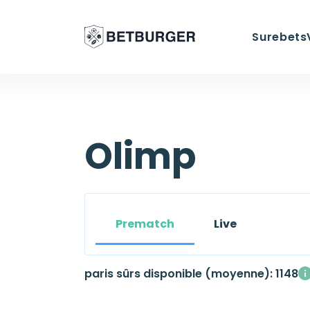
Surebets
Olimp
Prematch
Live
paris sûrs disponible (moyenne): 1148