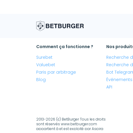
Comment ça fonctionne ?
Nos produit
Surebet
Recherche d
Valuebet
Recherche d
Paris par arbitrage
Bot Telegra
Blog
Événements
API
2013-2026 (с) BetBurger Tous les droits
sont réservés
www.betburger.com
appartient à et est exploité par Aspira