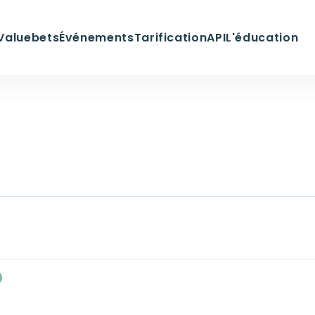
Valuebets
Événements
Tarification
API
L'éducation