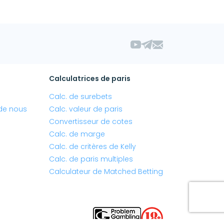
Calculatrices de paris
Calc. de surebets
de nous
Calc. valeur de paris
Convertisseur de cotes
Calc. de marge
Calc. de critères de Kelly
Calc. de paris multiples
Calculateur de Matched Betting
tings