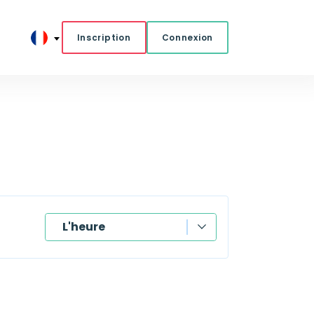
Inscription
Connexion
L'heure
Bookmakers
L'heure