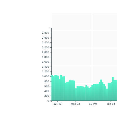
2,800
2,600
2,400
2,200
2,000
1,800
1,600
1,400
1,200
1,000
800
600
400
200
0
12 PM
Mon 03
12 PM
Tue 04