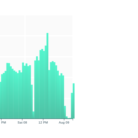
Sport
2 PM
Sat 08
12 PM
Aug 09