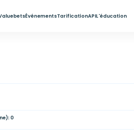
Valuebets
Événements
Tarification
API
L'éducation
ne): 0