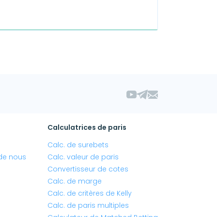
Sport
Calculatrices de paris
Calc. de surebets
de nous
Calc. valeur de paris
Convertisseur de cotes
Calc. de marge
Calc. de critères de Kelly
Calc. de paris multiples