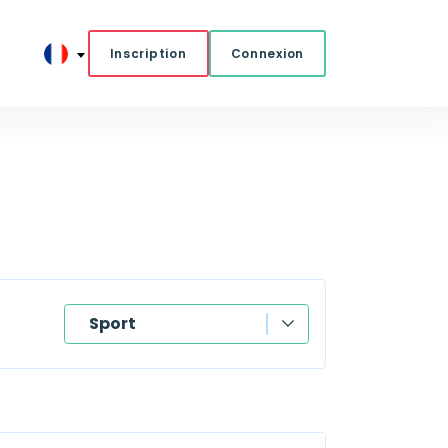
Inscription
Connexion
Sport
Bookmakers
L'heure