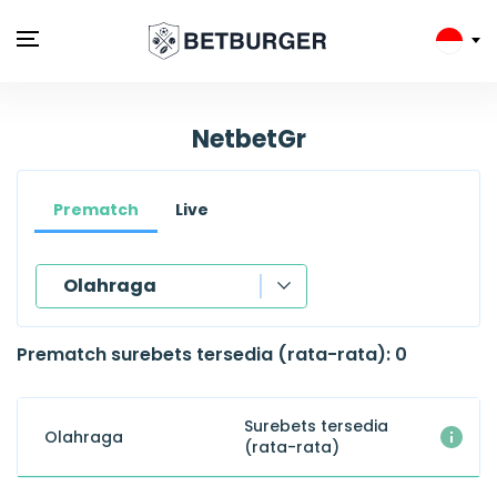
NetbetGr
Prematch
Live
Olahraga
Bookmaker
Prematch surebets tersedia (rata-rata): 0
Waktu
Surebets tersedia
Olahraga
(rata-rata)
Olahraga