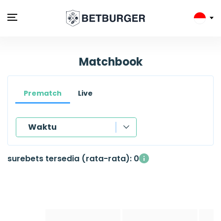
Matchbook
Prematch
Live
Waktu
Bookmaker
surebets tersedia (rata-rata): 0
Waktu
Olahraga