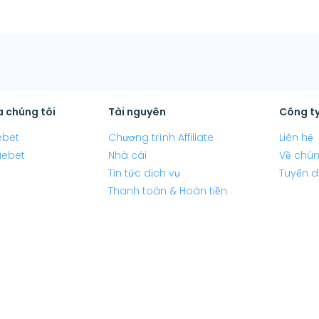
 chúng tôi
Tài nguyên
Công t
ebet
Chương trình Affiliate
Liên hệ
uebet
Nhà cái
Về chún
Tin tức dịch vụ
Tuyển 
Thanh toán & Hoàn tiền
Chính sách quyền riêng tư
Điều khoản sử dụng
Privacy Setti