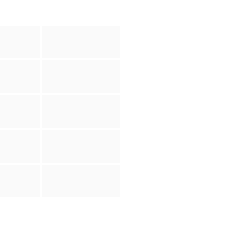
Môn thể thao