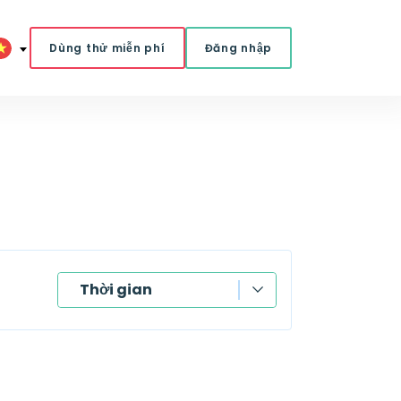
Dùng thử miễn phí
Đăng nhập
Thời gian
Nhà cái
Thời gian