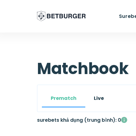
Sureb
Matchbook
Prematch
Live
surebets khả dụng (trung bình): 0