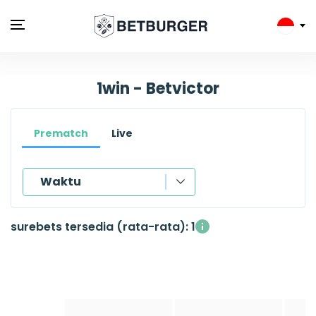
1win - Betvictor
Prematch
Live
Waktu
Waktu
surebets tersedia (rata-rata): 1
Olahraga