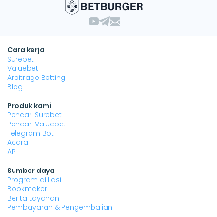
Cara kerja
Surebet
Valuebet
Arbitrage Betting
Blog
Produk kami
Pencari Surebet
Pencari Valuebet
Telegram Bot
Acara
API
Sumber daya
Program afiliasi
Bookmaker
Berita Layanan
Pembayaran & Pengembalian