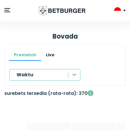
Bovada
Prematch
Live
Waktu
Bookmaker
surebets tersedia (rata-rata): 370
Waktu
Olahraga