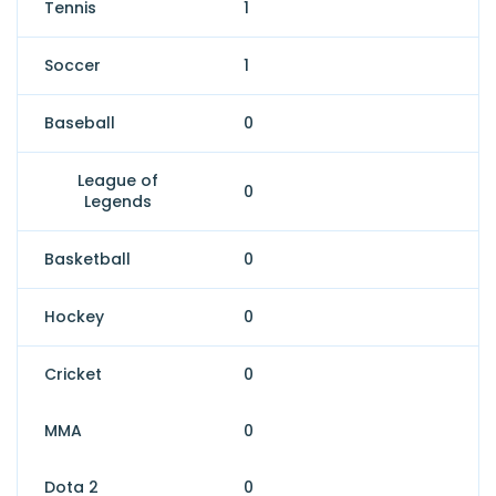
Tennis
1
Soccer
1
Baseball
0
League of
0
Legends
Basketball
0
Hockey
0
Cricket
0
MMA
0
Dota 2
0