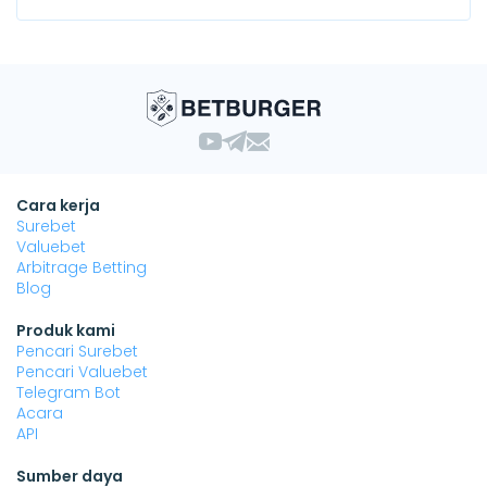
Cara kerja
Surebet
Valuebet
Arbitrage Betting
Blog
Produk kami
Pencari Surebet
Pencari Valuebet
Telegram Bot
Acara
API
Sumber daya