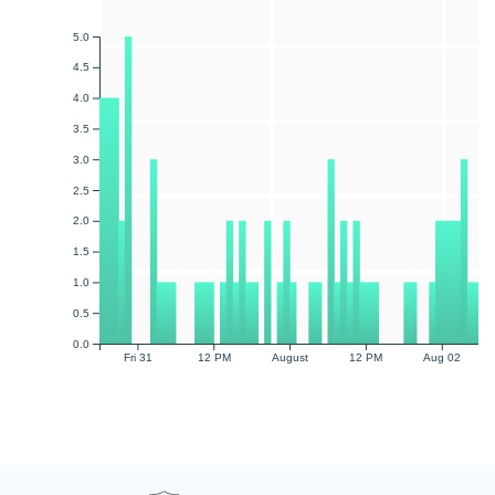
5.0
4.5
4.0
3.5
3.0
2.5
2.0
1.5
1.0
0.5
0.0
Fri 31
12 PM
August
12 PM
Aug 02