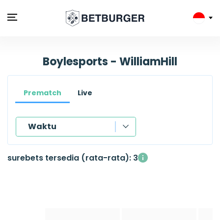
Boylesports - WilliamHill
Prematch
Live
Waktu
Waktu
surebets tersedia (rata-rata): 3
Olahraga