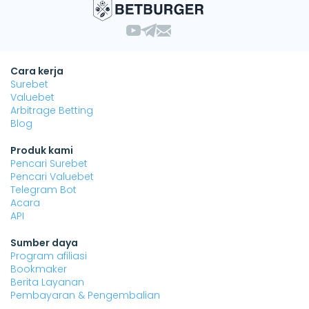
Cara kerja
Surebet
Valuebet
Arbitrage Betting
Blog
Produk kami
Pencari Surebet
Pencari Valuebet
Telegram Bot
Acara
API
Sumber daya
Program afiliasi
Bookmaker
Berita Layanan
Pembayaran & Pengembalian