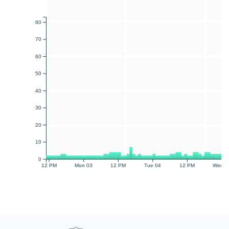
80
70
60
50
40
30
20
10
0
12 PM
Mon 03
12 PM
Tue 04
12 PM
Wed 0