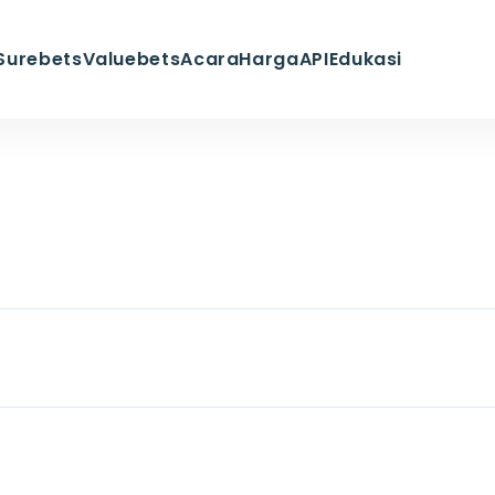
Surebets
Valuebets
Acara
Harga
API
Edukasi