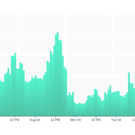
12 PM
Aug 02
12 PM
Mon 03
12 PM
Tue 04
1