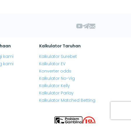
ahaan
Kalkulator Taruhan
i kami
Kalkulator Surebet
g kami
Kalkulator EV
Konverter odds
Kalkulator No-Vig
Kalkulator Kelly
Kalkulator Parlay
Kalkulator Matched Betting