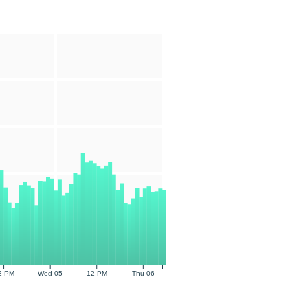
Olahraga
2 PM
Wed 05
12 PM
Thu 06