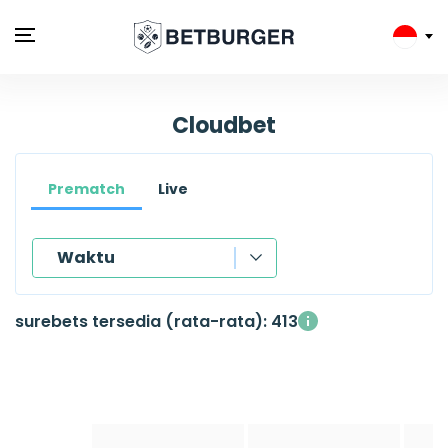
Cloudbet
Prematch
Live
Waktu
Bookmaker
surebets tersedia (rata-rata): 413
Waktu
Olahraga