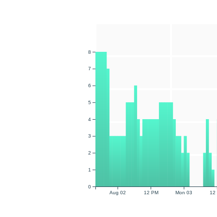
8
7
6
5
4
3
2
1
0
Aug 02
12 PM
Mon 03
12