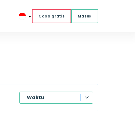
Coba gratis
Masuk
Waktu
Waktu
Olahraga