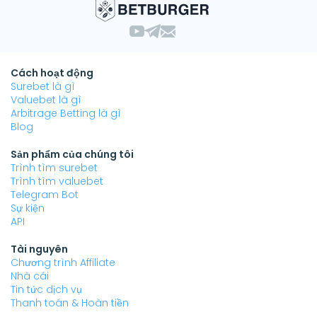
Cách hoạt động
Surebet là gì
Valuebet là gì
Arbitrage Betting là gì
Blog
Sản phẩm của chúng tôi
Trình tìm surebet
Trình tìm valuebet
Telegram Bot
Sự kiện
API
Tài nguyên
Chương trình Affiliate
Nhà cái
Tin tức dịch vụ
Thanh toán & Hoàn tiền