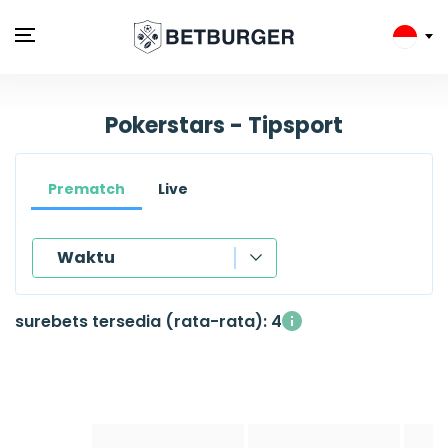
Pokerstars - Tipsport
Prematch
Live
Waktu
Waktu
surebets tersedia (rata-rata): 4
Olahraga