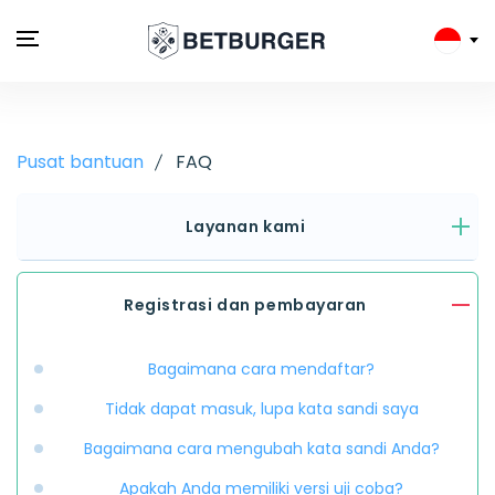
Pusat bantuan
FAQ
Layanan kami
Registrasi dan pembayaran
Bagaimana cara mendaftar?
Tidak dapat masuk, lupa kata sandi saya
Bagaimana cara mengubah kata sandi Anda?
Apakah Anda memiliki versi uji coba?