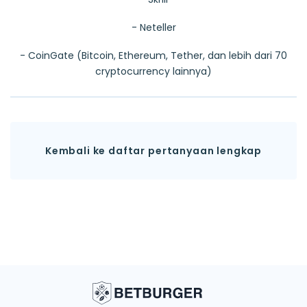
- Neteller
- CoinGate (Bitcoin, Ethereum, Tether, dan lebih dari 70
cryptocurrency lainnya)
Kembali ke daftar pertanyaan lengkap