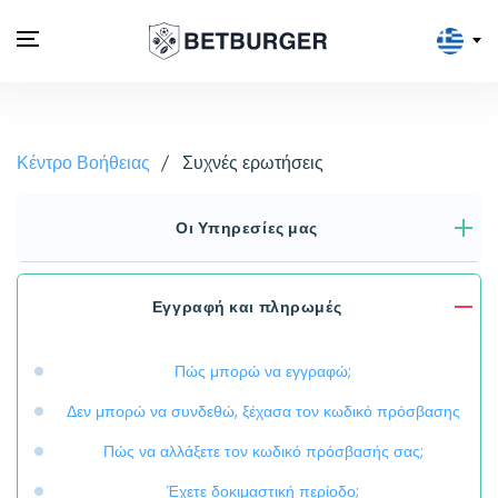
Κέντρο Βοήθειας
Συχνές ερωτήσεις
Οι Υπηρεσίες μας
Εγγραφή και πληρωμές
Πώς μπορώ να εγγραφώ;
Δεν μπορώ να συνδεθώ, ξέχασα τον κωδικό πρόσβασης
Πώς να αλλάξετε τον κωδικό πρόσβασής σας;
Έχετε δοκιμαστική περίοδο;