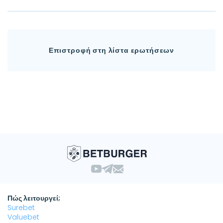
Επιστροφή στη λίστα ερωτήσεων
Πώς λειτουργεί;
Surebet
Valuebet