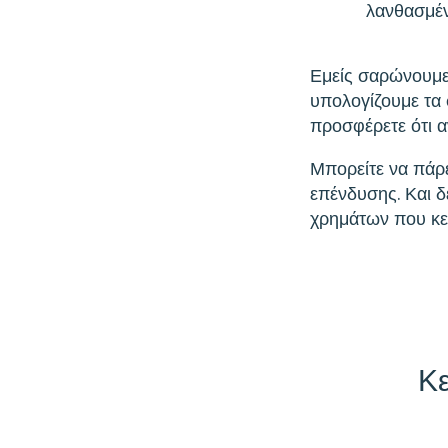
λανθασμέ
Εμείς σαρώνουμε 
υπολογίζουμε τα
προσφέρετε ότι α
Μπορείτε να πάρ
επένδυσης. Και δ
χρημάτων που κερ
Κ