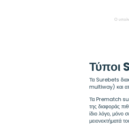
Ο υπολο
Τύποι 
Τα Surebets δια
multiway) και α
Τα Prematch sur
της διαφοράς πιθ
ίδιο λόγο, μόνο σ
μειονεκτήματά το