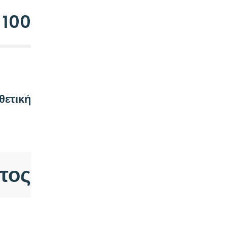
€
100
θετική
τος