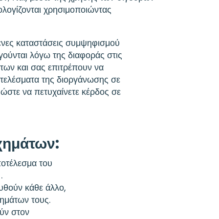
ολογίζονται χρησιμοποιώντας
ένες καταστάσεις συμψηφισμού
ούνται λόγω της διαφοράς στις
των και σας επιτρέπουν να
ποτελέσματα της διοργάνωσης σε
 ώστε να πετυχαίνετε κέρδος σε
ιχημάτων:
ποτέλεσμα του
.
υθούν κάθε άλλο,
χημάτων τους.
ύν στον