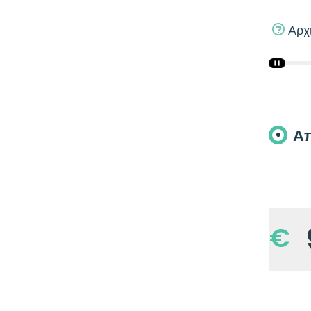
Αρχ
Α
€