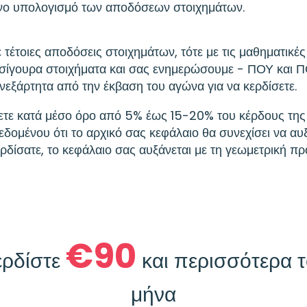
νο υπολογισμό των αποδόσεων στοιχημάτων.
τέτοιες αποδόσεις στοιχημάτων, τότε με τις μαθηματικέ
 σίγουρα στοιχήματα και σας ενημερώσουμε - ΠΟΥ και 
νεξάρτητα από την έκβαση του αγώνα για να κερδίσετε.
ετε κατά μέσο όρο από 5% έως 15-20% του κέρδους της
εδομένου ότι το αρχικό σας κεφάλαιο θα συνεχίσει να αυ
δίσατε, το κεφάλαιο σας αυξάνεται με τη γεωμετρική πρ
€90
ερδίστε
και περισσότερα 
μήνα