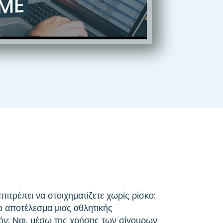
ιτρέπει να στοιχηματίζετε χωρίς ρίσκο:
το αποτέλεσμα μιας αθλητικής
όν; Ναι, μέσω της χρήσης των σίγουρων