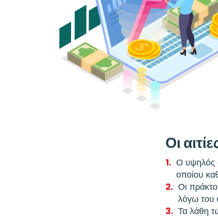
Οι αιτί
1.
Ο υψηλός 
οποίου καθ
2.
Οι πράκτο
λόγω του 
3.
Τα λάθη τ