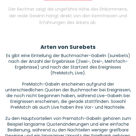
Der Rechner zeigt die ungefähre Höhe des Einkommens,
der reale Gewinn hängt direkt von den Kenntnissen und
Erfahrungen des Arbers ab.
Arten von Surebets
Es gibt eine Einteilung der Buchmacher-Gabeln (surebets)
nach der Anzahl der Ergebnisse (Zwei-, Drei-, Mehrfach-
Ergebnisse) und nach der Startzeit des Ereignisses
(PreMatch, Live).
PreMatch-Gabeln erscheinen aufgrund der
unterschiedlichen Quoten der Buchmacher bei Ereignissen,
die noch nicht begonnen haben, während Live-Gabeln bei
Ereignissen erscheinen, die gerade stattfinden. Sowohl
PreMatch als auch Live haben ihre Vor- und Nachteile.
Zu den Hauptvorteilen von Prematch-Gabeln gehören zum
Beispiel langsame Quotenänderungen und eine einfache
Bedienung, während zu den Nachteilen weniger greifbare
Gewinne und ein langsamer Umsatz der Spielbank gehören.