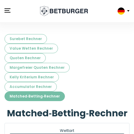
Surebet Rechner
Value Wetten Rechner
Quoten Rechner
Margefreier Quoten Rechner
Kelly Kriterium Rechner
Accumulator Rechner
Matched‑Betting‑Rechner
Matched‑Betting‑Rechner
Wettart