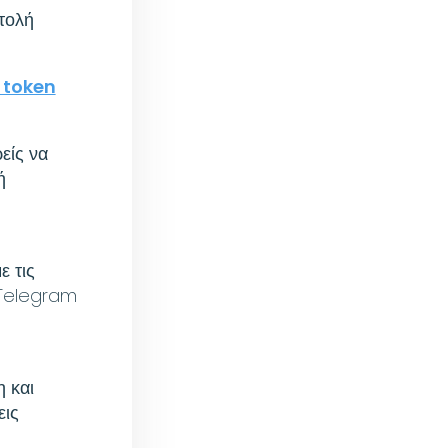
τολή
I token
είς να
ή
ε τις
 Telegram
 και
εις