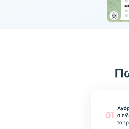
Πώ
Αγόρ
01
συνδ
το ε