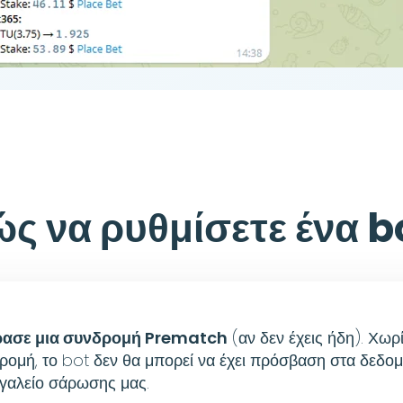
ς να ρυθμίσετε ένα b
ασε μια συνδρομή Prematch
(αν δεν έχεις ήδη). Χωρ
ρομή, το bot δεν θα μπορεί να έχει πρόσβαση στα δεδο
ργαλείο σάρωσης μας.