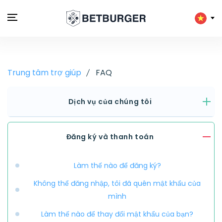
Trung tâm trợ giúp
FAQ
Dịch vụ của chúng tôi
Đăng ký và thanh toán
Làm thế nào để đăng ký?
Không thể đăng nhập, tôi đã quên mật khẩu của
mình
Làm thế nào để thay đổi mật khẩu của bạn?