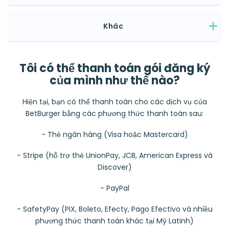
Khác
Tôi có thể thanh toán gói đăng ký
của mình như thế nào?
Hiện tại, bạn có thể thanh toán cho các dịch vụ của
BetBurger bằng các phương thức thanh toán sau:
- Thẻ ngân hàng (Visa hoặc Mastercard)
- Stripe (hỗ trợ thẻ UnionPay, JCB, American Express và
Discover)
- PayPal
- SafetyPay (PIX, Boleto, Efecty, Pago Efectivo và nhiều
phương thức thanh toán khác tại Mỹ Latinh)