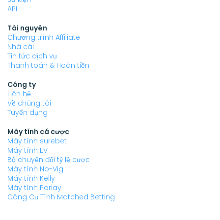
API
Tài nguyên
Chương trình Affiliate
Nhà cái
Tin tức dịch vụ
Thanh toán & Hoàn tiền
Công ty
Liên hệ
Về chúng tôi
Tuyển dụng
Máy tính cá cược
Máy tính surebet
Máy tính EV
Bộ chuyển đổi tỷ lệ cược
Máy tính No-Vig
Máy tính Kelly
Máy tính Parlay
Công Cụ Tính Matched Betting