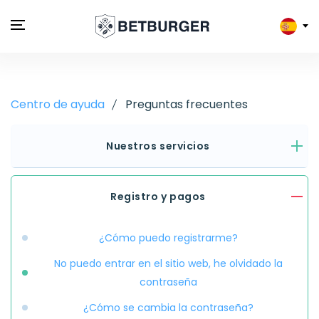
Centro de ayuda
Preguntas frecuentes
Nuestros servicios
Registro y pagos
¿Cómo puedo registrarme?
No puedo entrar en el sitio web, he olvidado la
contraseña
¿Cómo se cambia la contraseña?