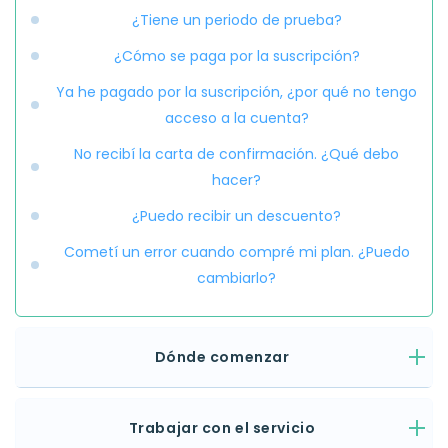
¿Tiene un periodo de prueba?
¿Cómo se paga por la suscripción?
Ya he pagado por la suscripción, ¿por qué no tengo
acceso a la cuenta?
No recibí la carta de confirmación. ¿Qué debo
hacer?
¿Puedo recibir un descuento?
Cometí un error cuando compré mi plan. ¿Puedo
cambiarlo?
Dónde comenzar
Trabajar con el servicio