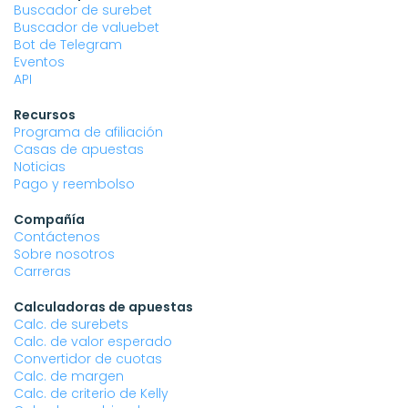
Buscador de surebet
Buscador de valuebet
Bot de Telegram
Eventos
API
Recursos
Programa de afiliación
Casas de apuestas
Noticias
Pago y reembolso
Compañía
Contáctenos
Sobre nosotros
Carreras
Calculadoras de apuestas
Calc. de surebets
Calc. de valor esperado
Convertidor de cuotas
Calc. de margen
Calc. de criterio de Kelly