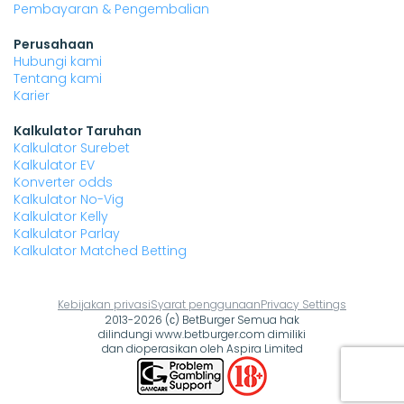
Pembayaran & Pengembalian
Perusahaan
Hubungi kami
Tentang kami
Karier
Kalkulator Taruhan
Kalkulator Surebet
Kalkulator EV
Konverter odds
Kalkulator No-Vig
Kalkulator Kelly
Kalkulator Parlay
Kalkulator Matched Betting
Kebijakan privasi
Syarat penggunaan
Privacy Settings
2013-2026 (с) BetBurger Semua hak
dilindungi
www.betburger.com dimiliki
dan dioperasikan oleh Aspira Limited