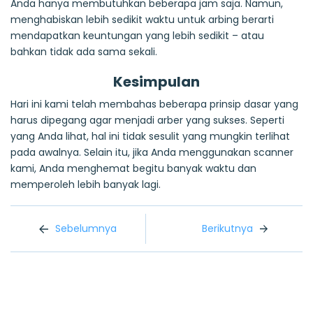
Anda hanya membutuhkan beberapa jam saja. Namun,
menghabiskan lebih sedikit waktu untuk arbing berarti
mendapatkan keuntungan yang lebih sedikit – atau
bahkan tidak ada sama sekali.
Kesimpulan
Hari ini kami telah membahas beberapa prinsip dasar yang
harus dipegang agar menjadi arber yang sukses. Seperti
yang Anda lihat, hal ini tidak sesulit yang mungkin terlihat
pada awalnya. Selain itu, jika Anda menggunakan scanner
kami, Anda menghemat begitu banyak waktu dan
memperoleh lebih banyak lagi.
Sebelumnya
Berikutnya