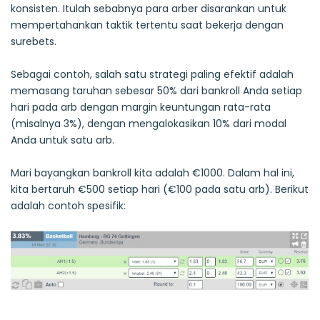
konsisten. Itulah sebabnya para arber disarankan untuk
mempertahankan taktik tertentu saat bekerja dengan
surebets.
Sebagai contoh, salah satu strategi paling efektif adalah
memasang taruhan sebesar 50% dari bankroll Anda setiap
hari pada arb dengan margin keuntungan rata-rata
(misalnya 3%), dengan mengalokasikan 10% dari modal
Anda untuk satu arb.
Mari bayangkan bankroll kita adalah €1000. Dalam hal ini,
kita bertaruh €500 setiap hari (€100 pada satu arb). Berikut
adalah contoh spesifik: