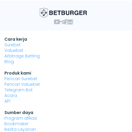
Cara kerja
Surebet
Valuebet
Arbitrage Betting
Blog
Produk kami
Pencari Surebet
Pencari Valuebet
Telegram Bot
Acara
API
Sumber daya
Program afiliasi
Bookmaker
Berita Layanan