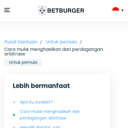
Pusat bantuan
Untuk pemula
Cara mulai menghasilkan dari perdagangan
arbitrase
Untuk pemula
Lebih bermanfaat
Apa itu surebet?
Cara mulai menghasilkan dari
perdagangan arbitrase
Memilih Bandar Judi