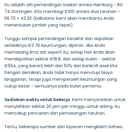
Itu adalah arb pertandingan basket antara Hamburg - BG
74 Gottingen. Kita membagi €100 antara dua taruhan –
56.70 + 43.30 (kalkulator kami akan membantu Anda
menentukan jumlah yang tepat).
Tunggu sampai pertandingan berakhir dan dapatkan
setidaknya €3.76 keuntungan, dijamin. Jika Anda
memasang lima arb seperti itu, setiap hari Anda akan
mendapatkan sekitar €18.8, dan setiap bulan - sekitar
€564, yang berarti lebih dari 50% dari bankroll awal kita.
Dengan demikian, Anda tidak hanya menutupi biaya
langganan, tetapi juga memperoleh keuntungan yang
cukup besar – semuanya pada bulan pertama.
Sediakan waktu untuk bekerja.
Kami menyarankan untuk
menyisihkan sekitar 20 jam per minggu untuk arbing. Itu
mencakup pencarian dan pemasangan taruhan.
Tentu, beberapa sumber dan layanan mengklaim bahwa