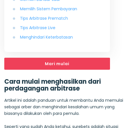
Memilih Sistem Pembayaran
Tips Arbitrase Prematch
Tips Arbitrase Live
Menghindari Keterbatasan
Mari mulai
Cara mulai menghasilkan dari
perdagangan arbitrase
Artikel ini adalah panduan untuk membantu Anda memulai
sebagai arber dan menghindari kesalahan umum yang
biasanya dilakukan oleh para pemula.
Seperti yang sudah Anda ketahui, surebets adalah situasi