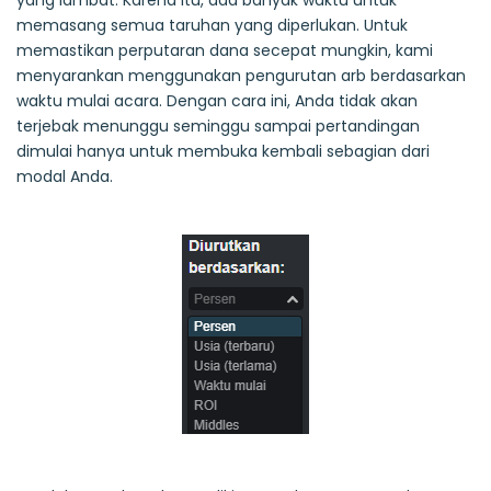
yang lambat. Karena itu, ada banyak waktu untuk
memasang semua taruhan yang diperlukan. Untuk
memastikan perputaran dana secepat mungkin, kami
menyarankan menggunakan pengurutan arb berdasarkan
waktu mulai acara. Dengan cara ini, Anda tidak akan
terjebak menunggu seminggu sampai pertandingan
dimulai hanya untuk membuka kembali sebagian dari
modal Anda.