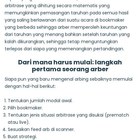
arbitrase yang dihitung secara matematis yang
memungkinkan pemasangan taruhan pada semua hasil
yang saling berlawanan dari suatu acara di bookmaker
yang berbeda sehingga arber memperoleh keuntungan
dari taruhan yang menang bahkan setelah taruhan yang
kalah dikurangkan, sehingga tetap menguntungkan
terlepas dari siapa yang memenangkan pertandingan.
Dari mana harus mulai: langkah
pertama seorang arber
Siapa pun yang baru mengenal arbing sebaiknya memulai
dengan hal-hal berikut:
Tentukan jumlah modal awal.
Pilih bookmaker.
Tentukan jenis situasi arbitrase yang disukai (prematch
atau live).
Sesuaikan feed arb di scanner.
Buat strategi.