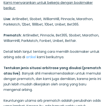
Kami menyarankan untuk bekerja dengan bookmaker
berikut:
Live:
ArtlineBet, Sbobet, WilliamHill, Pinnacle, Marathon,
PariMatch, 12bet, 188bet, 10bet, Unibet, Bet365.
Prematch:
ArtlineBet, Pinnacle, Bet365, Sbobet, Marathon,
WilliamHill, PariMatch, Fonbet, Unibet, Betfair.
Detail lebih lanjut tentang cara memilih bookmaker untuk
arbing ada di
artikel
kami berikutnya.
Tentukan jenis situasi arbitrase yang disukai (prematch
atau live)
. Banyak ahli merekomendasikan untuk memulai
dengan prematch, dan kami juga demikian, karena jenis ini
jauh lebih mudah dikerjakan oleh orang yang baru
mengenal arbing.
Keuntungan utama arb prematch adalah perubahan odds