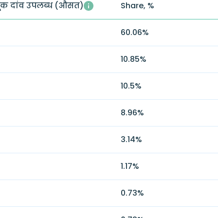
ूक दांव उपलब्ध (औसत)
Share, %
60.06
%
10.85
%
10.5
%
8.96
%
3.14
%
1.17
%
0.73
%