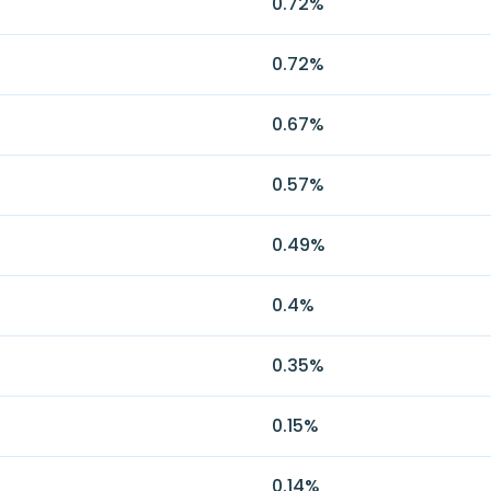
0.72
%
0.72
%
0.67
%
0.57
%
0.49
%
0.4
%
0.35
%
0.15
%
0.14
%