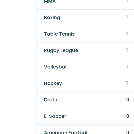
MMA
1
Boxing
1
Table Tennis
1
Rugby League
1
Volleyball
1
Hockey
1
Darts
0
E-Soccer
0
American Football
0