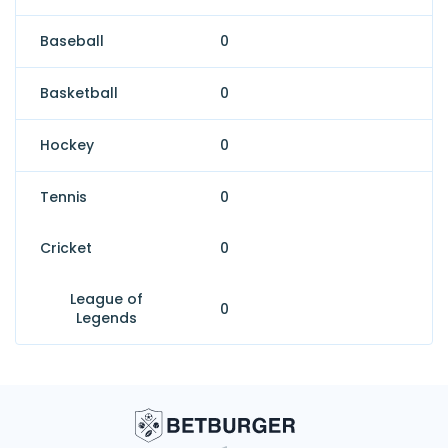
Baseball
0
Basketball
0
Hockey
0
Tennis
0
Cricket
0
League of
0
Legends