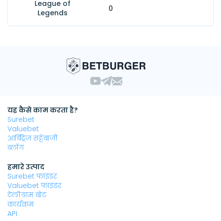
League of
0
Legends
यह कैसे काम करता है?
Surebet
Valuebet
आर्बिट्रेज सट्टेबाजी
ब्लॉग
हमारे उत्पाद
Surebet फाइंडर
Valuebet फाइंडर
टेलीग्राम बोट
कार्यक्रम
API