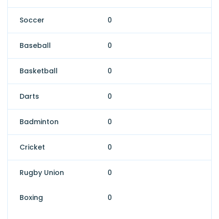
Soccer
0
Baseball
0
Basketball
0
Darts
0
Badminton
0
Cricket
0
Rugby Union
0
Boxing
0