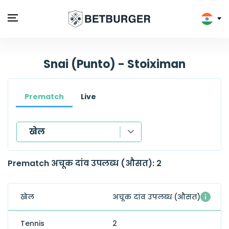
Snai (Punto) - Stoiximan
Prematch
Live
खेल
समय
Prematch अचूक दांव उपलब्ध (औसत): 2
खेल
खेल
अचूक दांव उपलब्ध (औसत)
Tennis
2