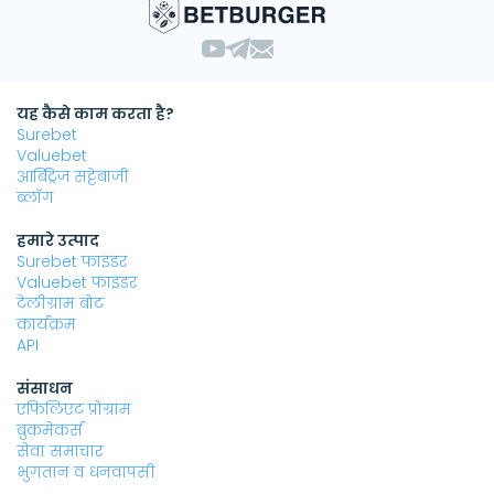
यह कैसे काम करता है?
Surebet
Valuebet
आर्बिट्रेज सट्टेबाजी
ब्लॉग
हमारे उत्पाद
Surebet फाइंडर
Valuebet फाइंडर
टेलीग्राम बोट
कार्यक्रम
API
संसाधन
एफिलिएट प्रोग्राम
बुकमेकर्स
सेवा समाचार
भुगतान व धनवापसी