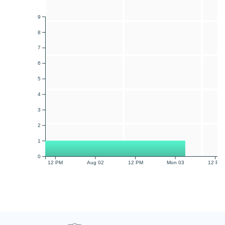
9
8
7
6
5
4
3
2
1
0
12 PM
Aug 02
12 PM
Mon 03
12 PM