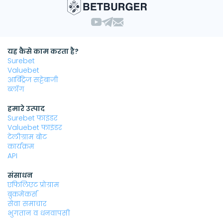
यह कैसे काम करता है?
Surebet
Valuebet
आर्बिट्रेज सट्टेबाजी
ब्लॉग
हमारे उत्पाद
Surebet फाइंडर
Valuebet फाइंडर
टेलीग्राम बोट
कार्यक्रम
API
संसाधन
एफिलिएट प्रोग्राम
बुकमेकर्स
सेवा समाचार
भुगतान व धनवापसी