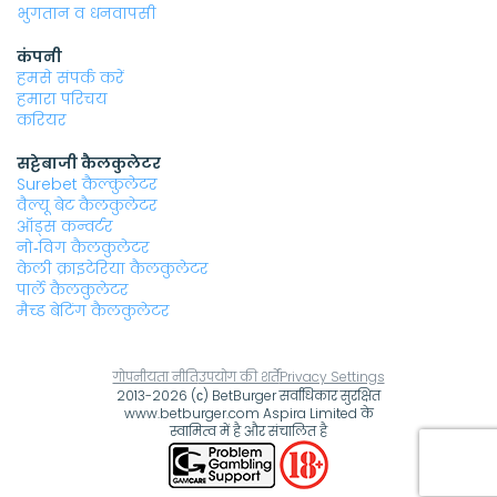
भुगतान व धनवापसी
कंपनी
हमसे संपर्क करें
हमारा परिचय
करियर
सट्टेबाजी कैलकुलेटर
Surebet कैल्कुलेटर
वैल्यू बेट कैलकुलेटर
ऑड्स कन्वर्टर
नो‑विग कैलकुलेटर
केली क्राइटेरिया कैलकुलेटर
पार्ले कैलकुलेटर
मैच्ड बेटिंग कैलकुलेटर
गोपनीयता नीति
उपयोग की शर्तें
Privacy Settings
2013-2026 (с) BetBurger सर्वाधिकार सुरक्षित
www.betburger.com Aspira Limited के
स्वामित्व में है और संचालित है