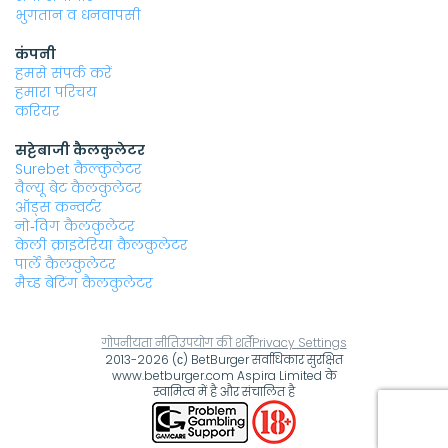
भुगतान व धनवापसी
कंपनी
हमसे संपर्क करें
हमारा परिचय
करियर
सट्टेबाजी कैलकुलेटर
Surebet कैल्कुलेटर
वैल्यू बेट कैलकुलेटर
ऑड्स कन्वर्टर
नो‑विग कैलकुलेटर
केली क्राइटेरिया कैलकुलेटर
पार्ले कैलकुलेटर
मैच्ड बेटिंग कैलकुलेटर
गोपनीयता नीति
उपयोग की शर्तें
Privacy Settings
2013-2026 (с) BetBurger सर्वाधिकार सुरक्षित
www.betburger.com Aspira Limited के
स्वामित्व में है और संचालित है