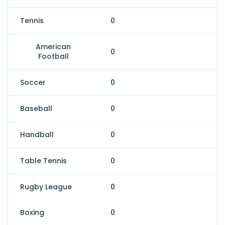
Tennis
0
American
0
Football
Soccer
0
Baseball
0
Handball
0
Table Tennis
0
Rugby League
0
Boxing
0