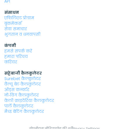
API
संसाधन
एफिलिएट प्रोग्राम
बुकमेकर्स
सेवा समाचार
भुगतान व धनवापसी
कंपनी
हमसे संपर्क करें
हमारा परिचय
करियर
सट्टेबाजी कैलकुलेटर
Surebet कैल्कुलेटर
वैल्यू बेट कैलकुलेटर
ऑड्स कन्वर्टर
नो‑विग कैलकुलेटर
केली क्राइटेरिया कैलकुलेटर
पार्ले कैलकुलेटर
मैच्ड बेटिंग कैलकुलेटर
गोपनीयता नीति
उपयोग की शर्तें
Privacy Settings