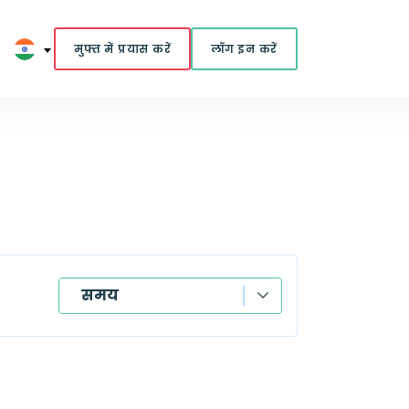
मुफ्त में प्रयास करें
लॉग इन करें
समय
समय
खेल