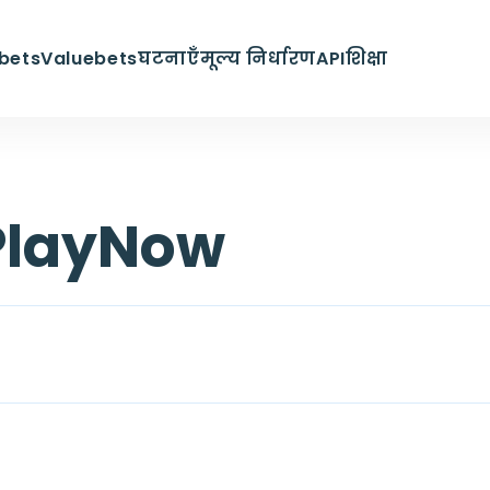
bets
Valuebets
घटनाएँ
मूल्य निर्धारण
API
शिक्षा
PlayNow