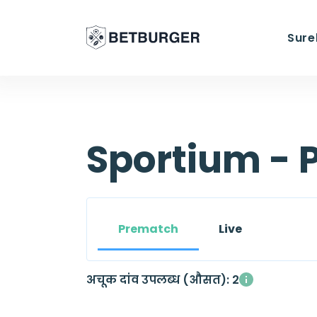
Sure
Sportium - 
Prematch
Live
अचूक दांव उपलब्ध (औसत): 2