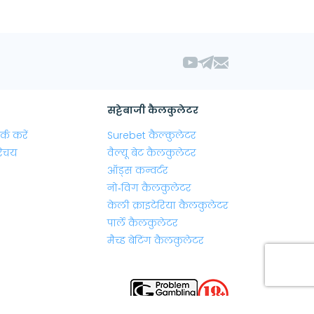
सट्टेबाजी कैलकुलेटर
्क करें
Surebet कैल्कुलेटर
रिचय
वैल्यू बेट कैलकुलेटर
ऑड्स कन्वर्टर
नो‑विग कैलकुलेटर
केली क्राइटेरिया कैलकुलेटर
पार्ले कैलकुलेटर
मैच्ड बेटिंग कैलकुलेटर