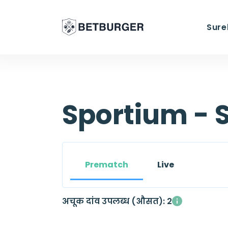
Sure
Sportium - S
Prematch
Live
अचूक दांव उपलब्ध (औसत): 2