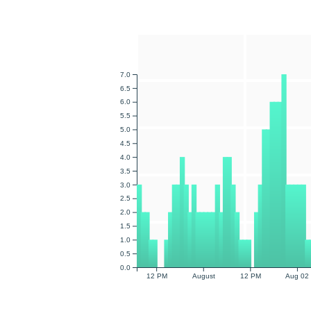
7.0
6.5
6.0
5.5
5.0
4.5
4.0
3.5
3.0
2.5
2.0
1.5
1.0
0.5
0.0
12 PM
August
12 PM
Aug 02