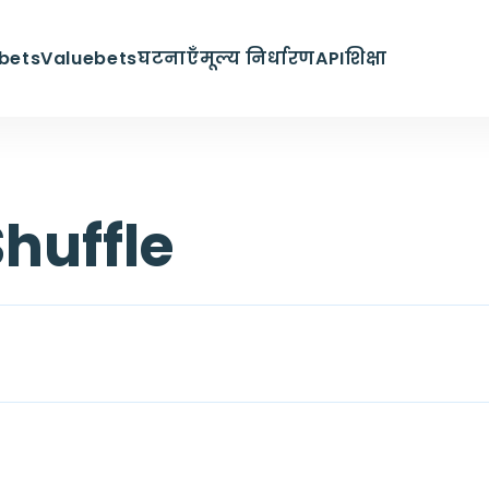
bets
Valuebets
घटनाएँ
मूल्य निर्धारण
API
शिक्षा
huffle