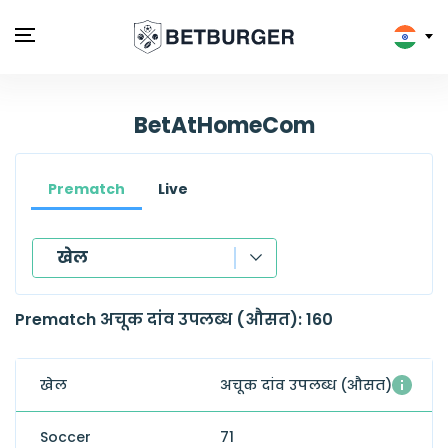
BetAtHomeCom
Prematch
Live
खेल
सट्टेबाज
Prematch अचूक दांव उपलब्ध (औसत): 160
समय
खेल
अचूक दांव उपलब्ध (औसत)
खेल
Soccer
71